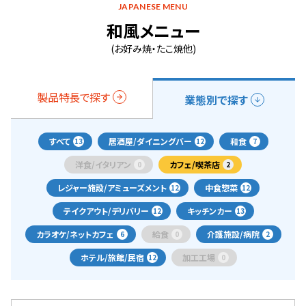
JAPANESE MENU
和風メニュー
(お好み焼・たこ焼他)
製品特長で探す
業態別で探す
すべて
居酒屋/ダイニングバー
和食
13
12
7
洋食/イタリアン
カフェ/喫茶店
0
2
レジャー施設/アミューズメント
中食惣菜
12
12
テイクアウト/デリバリー
キッチンカー
12
13
カラオケ/ネットカフェ
給食
介護施設/病院
6
0
2
ホテル/旅館/民宿
加工工場
12
0