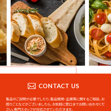
CATALOG
業務用総合カタログ
CONTACT US
業務用の製品をまとめたデジタルカタログ
です。PDFのダウンロードやページの印刷な
製品のご説明が必要でしたり、製品開発・企画等に関するご相談、お
ども可能です。
困りごとなどがございましたら、
お気軽に窓口までお問い合わせくだ
さい。専門スタッフが対応させていただきます。