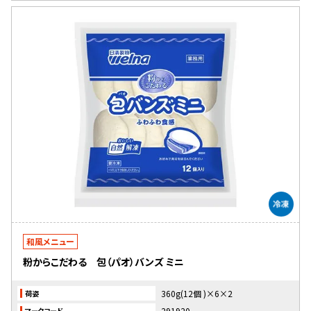
和風メニュー
粉からこだわる 包（パオ）バンズ ミニ
360g(12個 )×6×2
荷姿
291920
マークコード