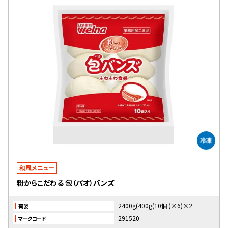
和風メニュー
粉からこだわる 包（パオ）バンズ
2400g(400g(10個 )×6)×2
荷姿
291520
マークコード