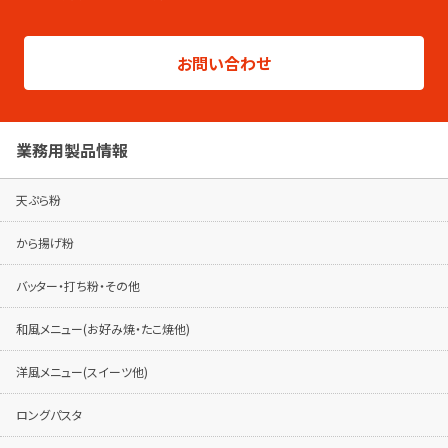
総合カタログはこちらから
製品シリーズ毎のパンフレットは専用ページ
お問い合わせ
でご覧ください。
パンフレットはこちらから
業務用製品情報
天ぷら粉
から揚げ粉
バッター・打ち粉・その他
和風メニュー(お好み焼・たこ焼他)
洋風メニュー(スイーツ他)
ロングパスタ