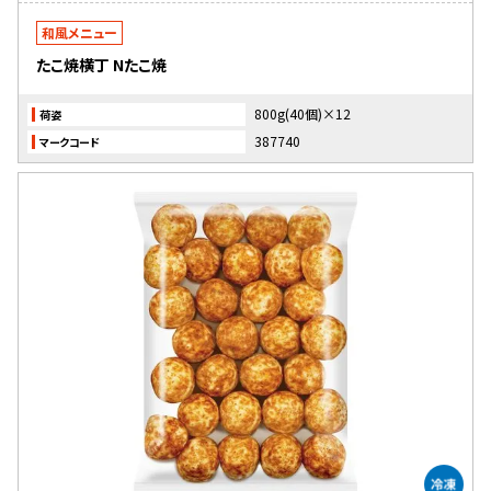
和風メニュー
たこ焼横丁 Nたこ焼
800g(40個)×12
荷姿
387740
マークコード