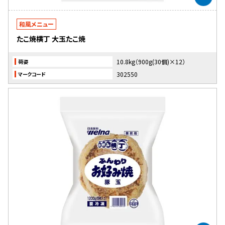
和風メニュー
たこ焼横丁 大玉たこ焼
10.8kg（900g(30個)×12）
荷姿
302550
マークコード