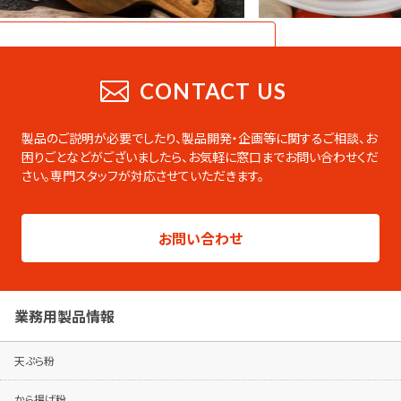
CATALOG
業務用総合カタログ
CONTACT US
業務用の製品をまとめたデジタルカタログ
です。PDFのダウンロードやページの印刷な
製品のご説明が必要でしたり、製品開発・企画等に関するご相談、お
ども可能です。
困りごとなどがございましたら、
お気軽に窓口までお問い合わせくだ
さい。専門スタッフが対応させていただきます。
総合カタログはこちらから
製品シリーズ毎のパンフレットは専用ページ
お問い合わせ
でご覧ください。
パンフレットはこちらから
業務用製品情報
天ぷら粉
から揚げ粉