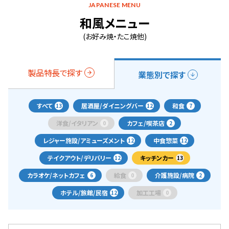
JAPANESE MENU
和風メニュー
(お好み焼・たこ焼他)
製品特長で探す
業態別で探す
すべて
居酒屋/ダイニングバー
和食
13
12
7
洋食/イタリアン
カフェ/喫茶店
0
2
レジャー施設/アミューズメント
中食惣菜
12
12
テイクアウト/デリバリー
キッチンカー
12
13
カラオケ/ネットカフェ
給食
介護施設/病院
6
0
2
ホテル/旅館/民宿
加工工場
12
0