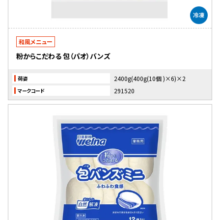
和風メニュー
粉からこだわる 包（パオ）バンズ
2400g(400g(10個 )×6)×2
荷姿
291520
マークコード