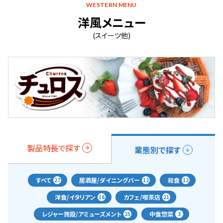
WESTERN MENU
洋風メニュー
(スイーツ他)
製品特長で探す
業態別で探す
すべて
居酒屋/ダイニングバー
和食
27
12
12
洋食/イタリアン
カフェ/喫茶店
16
21
レジャー施設/アミューズメント
中食惣菜
25
3