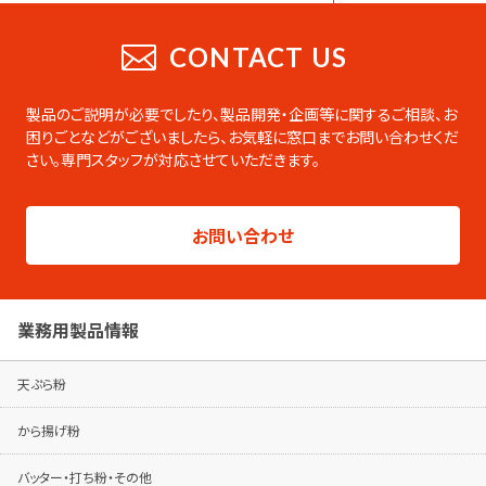
CATALOG
業務用総合カタログ
CONTACT US
業務用の製品をまとめたデジタルカタログ
です。PDFのダウンロードやページの印刷な
製品のご説明が必要でしたり、製品開発・企画等に関するご相談、お
ども可能です。
困りごとなどがございましたら、
お気軽に窓口までお問い合わせくだ
さい。専門スタッフが対応させていただきます。
総合カタログはこちらから
製品シリーズ毎のパンフレットは専用ページ
お問い合わせ
でご覧ください。
パンフレットはこちらから
業務用製品情報
天ぷら粉
から揚げ粉
バッター・打ち粉・その他