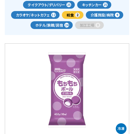
テイクアウト/デリバリー
キッチンカー
25
25
カラオケ/ネットカフェ
給食
介護施設/病院
12
2
9
ホテル/旅館/民宿
加工工場
24
0