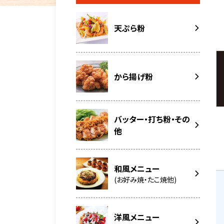
天ぷら粉
から揚げ粉
バッター・打ち粉・その
他
和風メニュー
(お好み焼・たこ焼他)
洋風メニュー