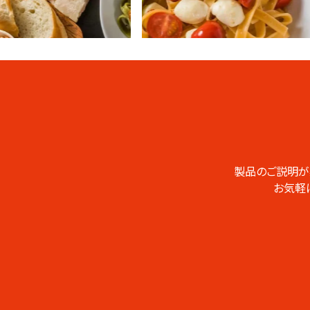
業務用総合
CATALOG
カタログ
製品のご説明が
お気軽
業務用の製品をま
とめたデジタルカタ
ログです。PDFのダ
ウンロードやページ
の印刷なども可能
です。
総合カタログ
はこちらから