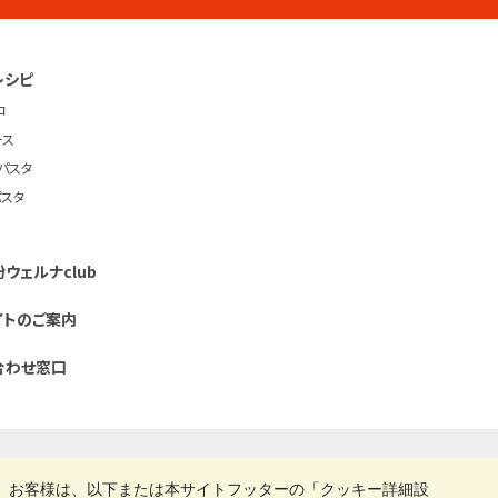
レシピ
コ
ース
パスタ
パスタ
ウェルナclub
イトのご案内
合わせ窓口
立ちサイト「創・食Club」
。お客様は、以下または本サイトフッターの「クッキー詳細設