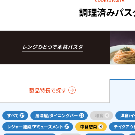
COOKED PASTA
調理済みパス
レンジひとつで本格パスタ
製品特長で探す
すべて
居酒屋/ダイニングバー
和食
洋食/イ
27
15
0
レジャー施設/アミューズメント
中食惣菜
テイクアウ
27
4