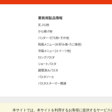
製品シリーズ毎の
パンフレットは専用
業務用製品情報
ページでご覧くださ
天ぷら粉
い。
から揚げ粉
パンフレット
バッター・打ち粉・その他
はこちらから
和風メニュー(お好み焼・たこ焼他)
洋風メニュー(スイーツ他)
ロングパスタ
ショートパスタ
調理済みパスタ
パスタソース
パスタスチーマー関連
企業情報
プライバシーポリシー
本サイトでは、本サイトを利用するお客様に提供するサービス