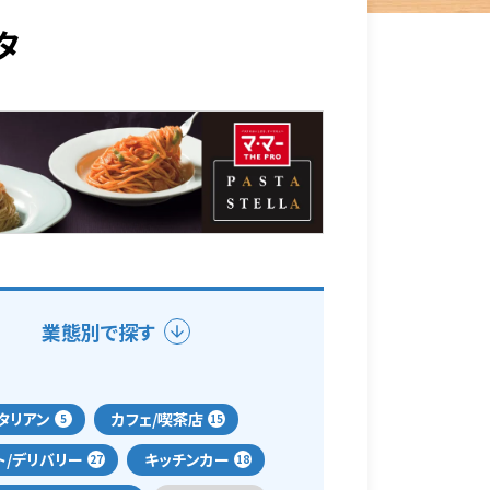
タ
業態別で探す
タリアン
カフェ/喫茶店
5
15
ト/デリバリー
キッチンカー
27
18