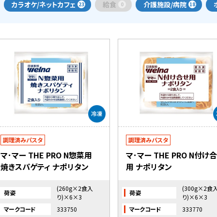
カラオケ/ネットカフェ
給食
介護施設/病院
23
0
18
調理済みパスタ
調理済みパスタ
マ･マー THE PRO N惣菜用
マ･マー THE PRO N付け
焼きスパゲティ ナポリタン
用 ナポリタン
(260g×2食入
(300g×2食
荷姿
荷姿
り)×6×3
り)×6×3
マークコード
333750
マークコード
333770