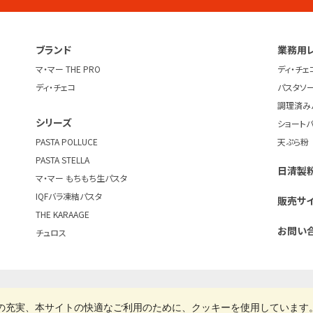
ブランド
業務用
マ・マー THE PRO
ディ・チェ
ディ・チェコ
パスタソ
調理済み
シリーズ
ショート
PASTA POLLUCE
天ぷら粉
PASTA STELLA
日清製粉
マ・マー もちもち生パスタ
IQFバラ凍結パスタ
販売サ
THE KARAAGE
お問い
チュロス
ご利用規約
クッキーポリシー
クッキー詳細設定
日清製粉業務用お役
の充実、本サイトの快適なご利用のために、クッキーを使用しています