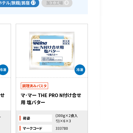
ホテル/旅館/民宿
加工工場
17
0
調理済みパスタ
合せ
マ･マー THE PRO N付け合せ
用 塩バター
入
(300g×2食入
荷姿
り)×6×3
マークコード
333780