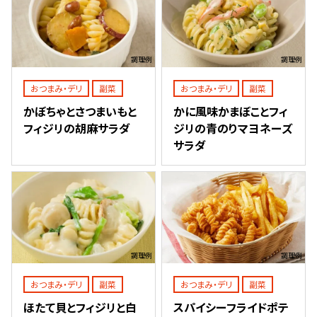
調理例
調理例
おつまみ・デリ
副菜
おつまみ・デリ
副菜
かぼちゃとさつまいもと
かに風味かまぼことフィ
フィジリの胡麻サラダ
ジリの青のりマヨネーズ
サラダ
調理例
調理例
おつまみ・デリ
副菜
おつまみ・デリ
副菜
ほたて貝とフィジリと白
スパイシーフライドポテ