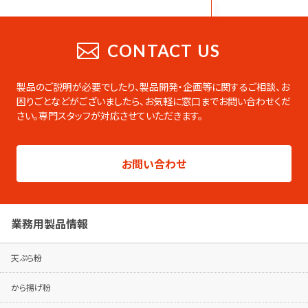
CATALOG
業務用総合カタログ
CONTACT US
業務用の製品をまとめたデジタルカタログ
です。PDFのダウンロードやページの印刷な
製品のご説明が必要でしたり、製品開発・企画等に関するご相談、お
ども可能です。
困りごとなどがございましたら、
お気軽に窓口までお問い合わせくだ
さい。専門スタッフが対応させていただきます。
総合カタログはこちらから
製品シリーズ毎のパンフレットは専用ページ
お問い合わせ
でご覧ください。
パンフレットはこちらから
業務用製品情報
天ぷら粉
から揚げ粉