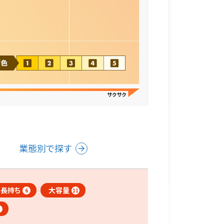
業態別で探す
さ長持ち
大容量
6
11