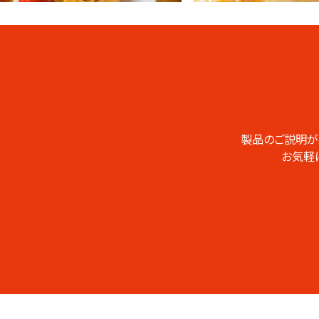
業務用総合
CATALOG
カタログ
製品のご説明が
お気軽
業務用の製品をま
とめたデジタルカタ
ログです。PDFのダ
ウンロードやページ
の印刷なども可能
です。
総合カタログ
はこちらから
製品シリーズ毎の