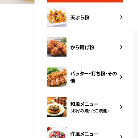
天ぷら粉
から揚げ粉
バッター・打ち粉・その
他
和風メニュー
(お好み焼・たこ焼他)
洋風メニュー