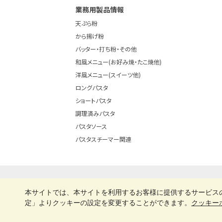
パンフレットは専用
業務用製品情報
ページでご覧くださ
天ぷら粉
い。
から揚げ粉
パンフレット
バッター・打ち粉・その他
はこちらから
和風メニュー(お好み焼・たこ焼他)
洋風メニュー(スイーツ他)
ロングパスタ
ショートパスタ
調理済みパスタ
パスタソース
パスタスチーマー関連
企業情報
プライバシーポリシー
本サイトでは、本サイトを利用するお客様に提供するサービス
定」よりクッキーの設定を変更することができます。
クッキー