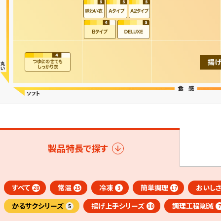
製品特長で探す
すべて
常温
冷凍
簡単調理
おいし
28
25
3
17
かるサクシリーズ
揚げ上手シリーズ
調理工程削減
5
10
7