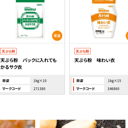
天ぷら粉
天ぷら粉
天ぷら粉 パックに入れても
天ぷら粉 味わい衣
かるサク衣
荷姿
1kg×10
荷姿
１kg×15
マークコード
271380
マークコード
346860