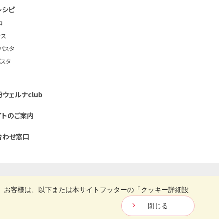
レシピ
コ
ース
パスタ
パスタ
ウェルナclub
イトのご案内
合わせ窓口
立ちサイト「創・食Club」
。お客様は、以下または本サイトフッターの「クッキー詳細設
Copyright © Nisshin Seifun Welna Inc. All Rights Reserved.
閉じる