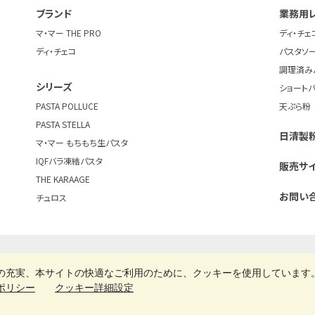
ブランド
業務用
マ・マー THE PRO
ディ・チェ
ディ・チェコ
パスタソ
調理済み
シリーズ
ショート
PASTA POLLUCE
天ぷら粉
PASTA STELLA
日清製粉
マ・マー もちもち生パスタ
IQFバラ凍結パスタ
販売サ
THE KARAAGE
お問い
チュロス
ご利用規約
クッキーポリシー
クッキー詳細設定
日清製粉業務用お役
の充実、本サイトの快適なご利用のために、クッキーを使用しています
ポリシー
クッキー詳細設定