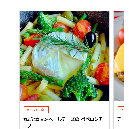
メイン（主食）
メイ
丸ごとカマンベールチーズの ペペロンチ
チー
ーノ