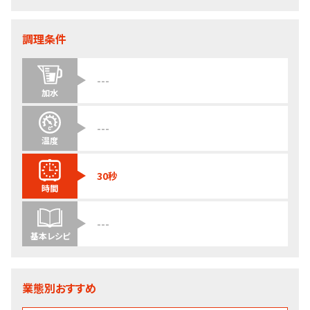
調理条件
---
加水
---
温度
30秒
時間
---
基本レシピ
業態別おすすめ