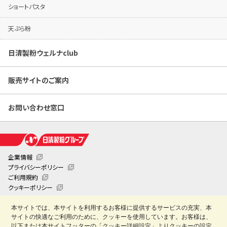
ショートパスタ
天ぷら粉
日清製粉ウェルナclub
販売サイトのご案内
お問い合わせ窓口
企業情報
プライバシーポリシー
ご利用規約
クッキーポリシー
クッキー詳細設定
本サイトでは、本サイトを利用するお客様に提供するサービスの充実、本
日清製粉業務用お役立ちサイト「創・食Club」
サイトの快適なご利用のために、クッキーを使用しています。お客様は、
Copyright © Nisshin Seifun Welna Inc. All Rights Reserved.
以下または本サイトフッターの「クッキー詳細設定」よりクッキーの設定