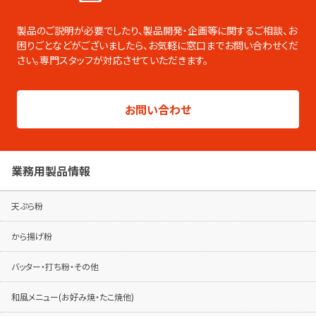
業務用の製品をまとめたデジタルカタログ
です。PDFのダウンロードやページの印刷な
製品のご説明が必要でしたり、製品開発・企画等に関するご相談、お
ども可能です。
困りごとなどがございましたら、
お気軽に窓口までお問い合わせくだ
さい。専門スタッフが対応させていただきます。
総合カタログはこちらから
製品シリーズ毎のパンフレットは専用ページ
お問い合わせ
でご覧ください。
パンフレットはこちらから
業務用製品情報
天ぷら粉
から揚げ粉
バッター・打ち粉・その他
和風メニュー(お好み焼・たこ焼他)