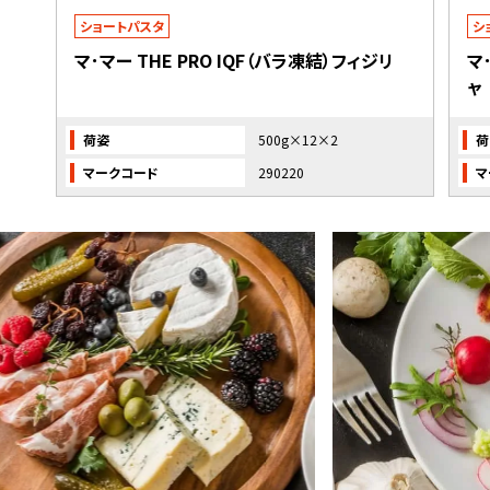
ショートパスタ
シ
マ･マー THE PRO IQF（バラ凍結）フィジリ
マ
ャ
荷姿
500g×12×2
荷
マークコード
290220
マ