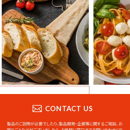
CATALOG
業務用総合カタログ
CONTACT US
業務用の製品をまとめたデジタルカタログ
です。PDFのダウンロードやページの印刷な
製品のご説明が必要でしたり、製品開発・企画等に関するご相談、お
ども可能です。
困りごとなどがございましたら、
お気軽に窓口までお問い合わせくだ