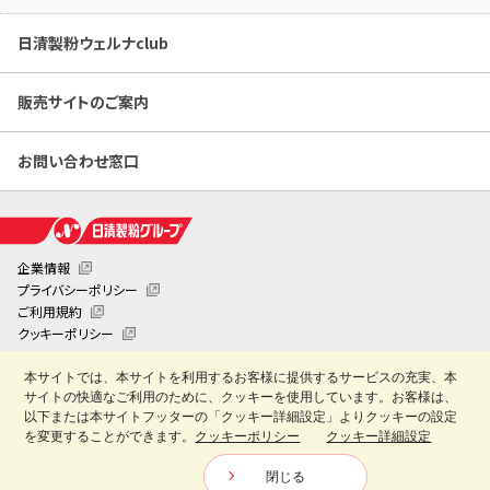
日清製粉ウェルナclub
販売サイトのご案内
お問い合わせ窓口
企業情報
プライバシーポリシー
ご利用規約
クッキーポリシー
クッキー詳細設定
本サイトでは、本サイトを利用するお客様に提供するサービスの充実、本
日清製粉業務用お役立ちサイト「創・食Club」
サイトの快適なご利用のために、クッキーを使用しています。お客様は、
Copyright © Nisshin Seifun Welna Inc. All Rights Reserved.
以下または本サイトフッターの「クッキー詳細設定」よりクッキーの設定
を変更することができます。
クッキーポリシー
クッキー詳細設定
閉じる
お問合せ
カタログ
販売サイト