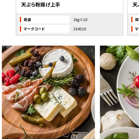
天ぷら粉揚げ上手
天
荷姿
1kg×10
荷
マークコード
334510
マ