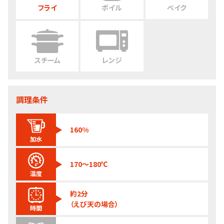
フライ
ボイル
ベイク
スチーム
レンジ
調理条件
160%
加水
170～180℃
温度
約2分
（えび天の場合）
時間