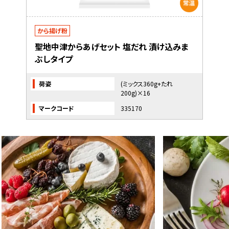
から揚げ粉
聖地中津からあげセット 塩だれ 漬け込みま
ぶしタイプ
荷姿
(ミックス360g+たれ
200g)×16
マークコード
335170