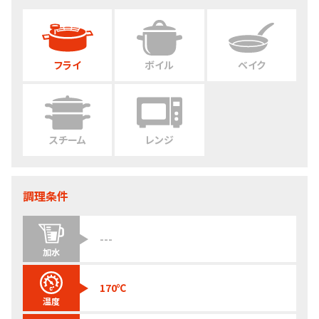
フライ
ボイル
ベイク
スチーム
レンジ
調理条件
---
加水
170℃
温度