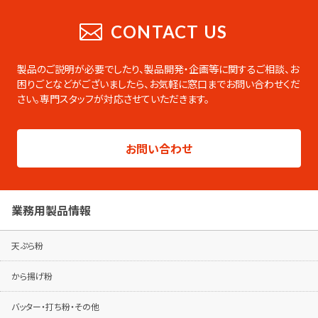
CATALOG
業務用総合カタログ
CONTACT US
業務用の製品をまとめたデジタルカタログ
です。PDFのダウンロードやページの印刷な
製品のご説明が必要でしたり、製品開発・企画等に関するご相談、お
ども可能です。
困りごとなどがございましたら、
お気軽に窓口までお問い合わせくだ
さい。専門スタッフが対応させていただきます。
総合カタログはこちらから
製品シリーズ毎のパンフレットは専用ページ
お問い合わせ
でご覧ください。
パンフレットはこちらから
業務用製品情報
天ぷら粉
から揚げ粉
バッター・打ち粉・その他