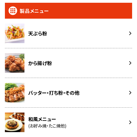
製品メニュー
天ぷら粉
から揚げ粉
バッター・打ち粉・その他
和風メニュー
(お好み焼・たこ焼他)