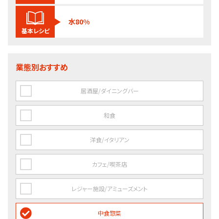
水80%
基本レシピ
業態別おすすめ
居酒屋/ダイニングバー
和食
洋食/イタリアン
カフェ/喫茶店
レジャー施設/アミューズメント
中食惣菜