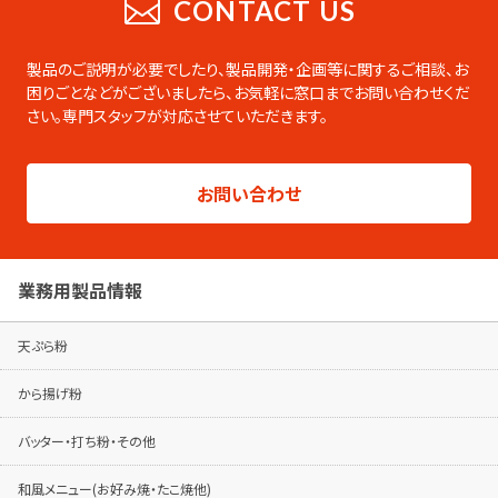
CONTACT US
業務用の製品をまとめたデジタルカタログ
です。PDFのダウンロードやページの印刷な
製品のご説明が必要でしたり、製品開発・企画等に関するご相談、お
ども可能です。
困りごとなどがございましたら、
お気軽に窓口までお問い合わせくだ
さい。専門スタッフが対応させていただきます。
総合カタログはこちらから
製品シリーズ毎のパンフレットは専用ページ
お問い合わせ
でご覧ください。
パンフレットはこちらから
業務用製品情報
天ぷら粉
から揚げ粉
バッター・打ち粉・その他
和風メニュー(お好み焼・たこ焼他)