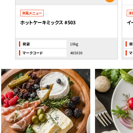
洋風メニュー
洋
ホットケーキミックス #503
イ
荷姿
10kg
荷
マークコード
465030
マ