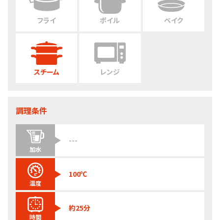
フライ
ボイル
ベイク
スチーム
レンジ
調理条件
---
加水
100℃
温度
約25分
時間