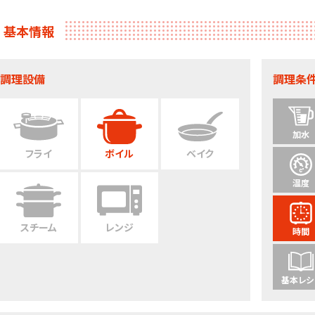
基本情報
調理設備
調理条
加水
フライ
ボイル
ベイク
温度
スチーム
レンジ
時間
基本レシ