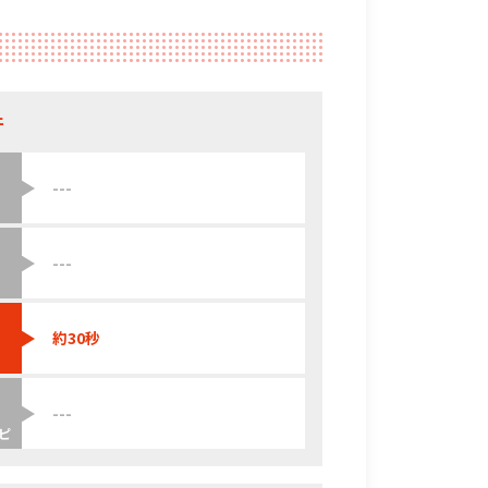
件
---
---
約30秒
---
ピ