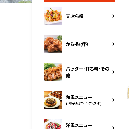
天ぷら粉
から揚げ粉
バッター・打ち粉・その
他
和風メニュー
(お好み焼・たこ焼他)
洋風メニュー