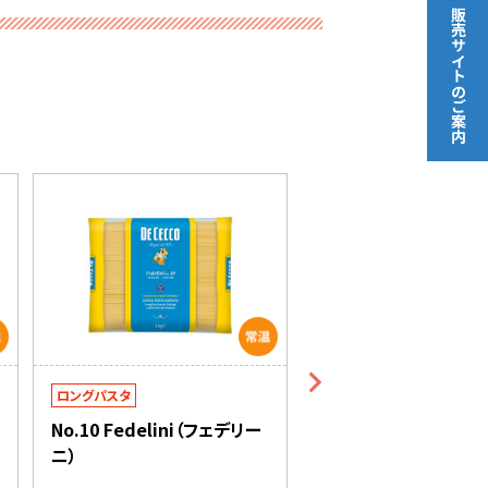
販売サイト
のご案内
ロングパスタ
ロングパスタ
No.10 Fedelini（フェデリー
マ･マー THE PRO 
ニ）
ィ 1.7mm