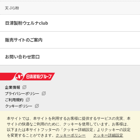
天ぷら粉
日清製粉ウェルナclub
販売サイトのご案内
お問い合わせ窓口
企業情報
プライバシーポリシー
ご利用規約
クッキーポリシー
クッキー詳細設定
本サイトでは、本サイトを利用するお客様に提供するサービスの充実、本
日清製粉業務用お役立ちサイト「創・食Club」
サイトの快適なご利用のために、クッキーを使用しています。お客様は、
Copyright © Nisshin Seifun Welna Inc. All Rights Reserved.
以下または本サイトフッターの「クッキー詳細設定」よりクッキーの設定
を変更することができます。
クッキーポリシー
クッキー詳細設定