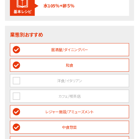
水105％+卵５％
基本レシピ
業態別おすすめ
居酒屋/ダイニングバー
和食
洋食/イタリアン
カフェ/喫茶店
レジャー施設/アミューズメント
中食惣菜