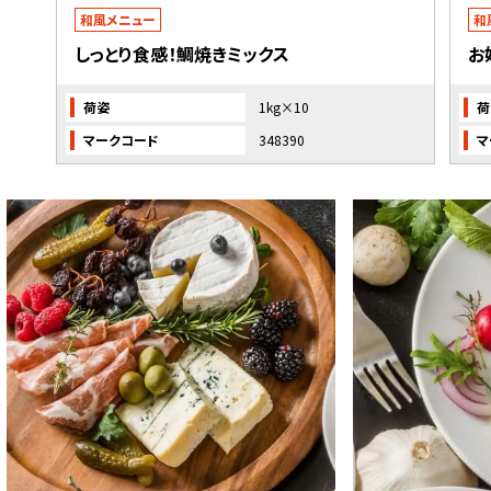
和風メニュー
和
しっとり食感！鯛焼きミックス
お
荷姿
1kg×10
荷
マークコード
348390
マ