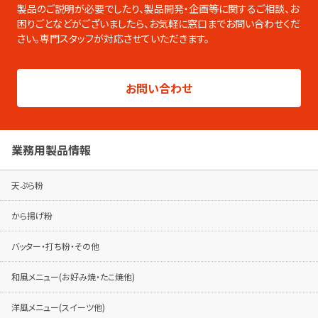
です。PDFのダウンロードやページの印刷な
製品のご説明が必要でしたり、製品開発・企画等に関するご相談、お
ども可能です。
困りごとなどがございましたら、
お気軽に窓口までお問い合わせくだ
さい。専門スタッフが対応させていただきます。
総合カタログはこちらから
製品シリーズ毎のパンフレットは専用ページ
お問い合わせ
でご覧ください。
パンフレットはこちらから
業務用製品情報
天ぷら粉
から揚げ粉
バッター・打ち粉・その他
和風メニュー(お好み焼・たこ焼他)
洋風メニュー(スイーツ他)