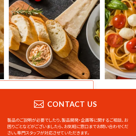
CATALOG
業務用総合カタログ
CONTACT US
業務用の製品をまとめたデジタルカタログ
です。PDFのダウンロードやページの印刷な
製品のご説明が必要でしたり、製品開発・企画等に関するご相談、お
ども可能です。
困りごとなどがございましたら、
お気軽に窓口までお問い合わせくだ
さい。専門スタッフが対応させていただきます。