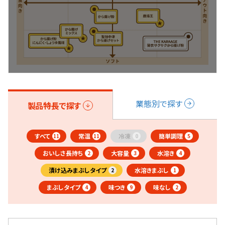
業態別で探す
製品特長で探す
すべて
常温
冷凍
簡単調理
11
11
0
5
おいしさ長持ち
大容量
水溶き
2
3
4
漬け込みまぶしタイプ
水溶きまぶし
2
1
まぶしタイプ
味つき
味なし
4
9
2