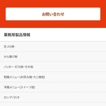
総合カタログはこちらから
製品シリーズ毎のパンフレットは専用ページ
お問い合わせ
でご覧ください。
パンフレットはこちらから
業務用製品情報
天ぷら粉
から揚げ粉
バッター・打ち粉・その他
和風メニュー(お好み焼・たこ焼他)
洋風メニュー(スイーツ他)
ロングパスタ