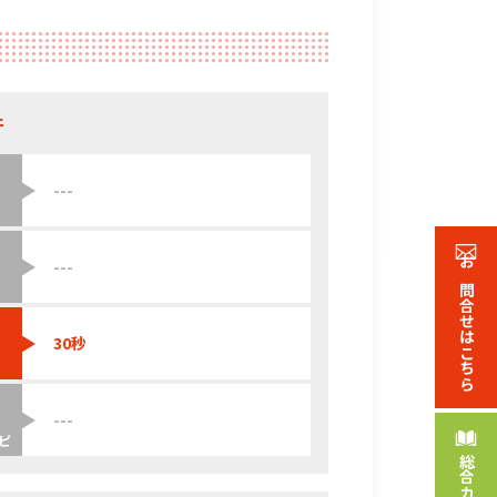
件
---
---
お問合せ
はこちら
30秒
---
ピ
総合