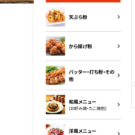
天ぷら粉
から揚げ粉
バッター・打ち粉・その
他
和風メニュー
(お好み焼・たこ焼他)
洋風メニュー