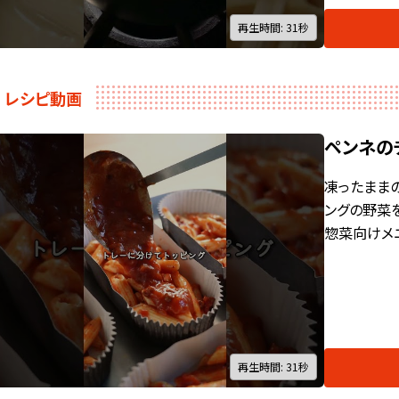
再生時間: 31秒
レシピ動画
ペンネの
凍ったままの
ングの野菜
惣菜向けメ
再生時間: 31秒