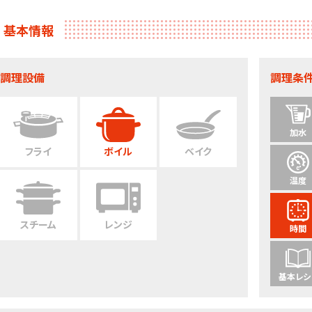
基本情報
調理設備
調理条
加水
フライ
ボイル
ベイク
温度
スチーム
レンジ
時間
基本レシ