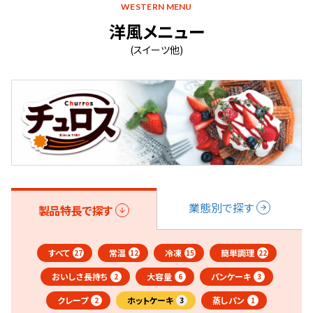
WESTERN MENU
洋風メニュー
(スイーツ他)
業態別で探す
製品特長で探す
すべて
常温
冷凍
簡単調理
27
12
15
22
おいしさ長持ち
大容量
パンケーキ
2
6
3
クレープ
ホットケーキ
蒸しパン
2
3
1