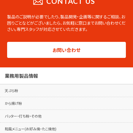
CONTACT US
業務用の製品をまとめたデジタルカタログ
です。PDFのダウンロードやページの印刷な
製品のご説明が必要でしたり、製品開発・企画等に関するご相談、お
ども可能です。
困りごとなどがございましたら、
お気軽に窓口までお問い合わせくだ
さい。専門スタッフが対応させていただきます。
総合カタログはこちらから
製品シリーズ毎のパンフレットは専用ページ
お問い合わせ
でご覧ください。
パンフレットはこちらから
業務用製品情報
天ぷら粉
から揚げ粉
バッター・打ち粉・その他
和風メニュー(お好み焼・たこ焼他)