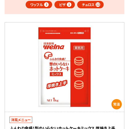
ワッフル
ピザ
チュロス
3
1
12
洋風メニュー
ふんわり食感！型のいらないホットケーキミックス 厚焼き上手