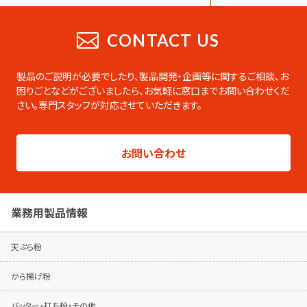
CATALOG
業務用総合カタログ
CONTACT US
業務用の製品をまとめたデジタルカタログ
です。PDFのダウンロードやページの印刷な
製品のご説明が必要でしたり、製品開発・企画等に関するご相談、お
ども可能です。
困りごとなどがございましたら、
お気軽に窓口までお問い合わせくだ
さい。専門スタッフが対応させていただきます。
総合カタログはこちらから
製品シリーズ毎のパンフレットは専用ページ
お問い合わせ
でご覧ください。
パンフレットはこちらから
業務用製品情報
天ぷら粉
から揚げ粉
バッター・打ち粉・その他