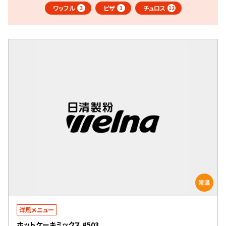
ワッフル
ピザ
チュロス
3
1
12
洋風メニュー
ホットケーキミックス #503