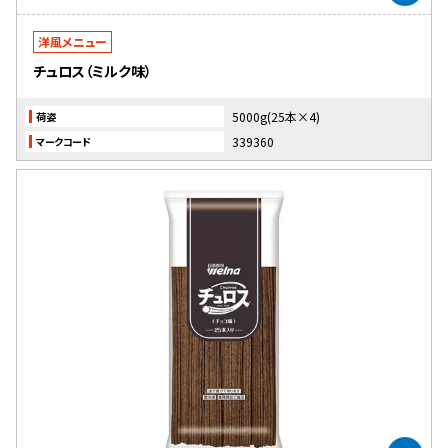
洋風メニュー
チュロス（ミルク味）
5000g(25本×4)
荷姿
339360
マークコード