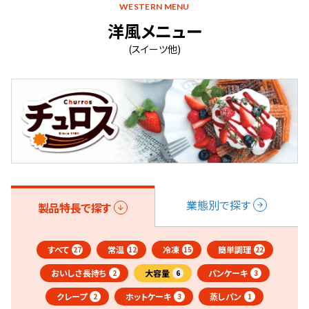
WESTERN MENU
洋風メニュー
(スイーツ他)
業態別で探す
製品特長で探す
すべて
常温
冷凍
簡単調理
27
12
15
22
おいしさ長持ち
大容量
パンケーキ
2
6
3
クレープ
ホットケーキ
蒸しパン
2
3
1