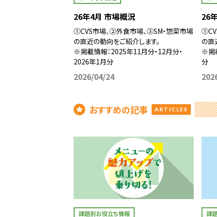
26年4月 市場概況
26
①CVS市場、②外食市場、③SM・惣菜市場
①C
の直近の動向をご紹介します。
の直
※掲載情報：2025年11月分・12月分・
※掲
2026年1月分
分
2026/04/24
202
おすすめの記事
ARTICLES
課題別お役立ち情報
課