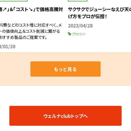
値↗」＆「コスト↘」で価格高騰対
サクサクでジューシーなえび天
げ方をプロが伝授！
料費などのコスト増に対応すべく、メ
2023/04/28
ーの価値向上＆コスト削減に繋がる
プロコツ
おすすめ製品のご提案です。
3/01/20
もっと見る
ウェルナclubトップへ