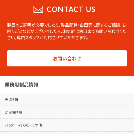
業務用総合カタログ
CONTACT US
業務用の製品をまとめたデジタルカタログ
です。PDFのダウンロードやページの印刷な
製品のご説明が必要でしたり、製品開発・企画等に関するご相談、お
ども可能です。
困りごとなどがございましたら、
お気軽に窓口までお問い合わせくだ
さい。専門スタッフが対応させていただきます。
総合カタログはこちらから
製品シリーズ毎のパンフレットは専用ページ
お問い合わせ
でご覧ください。
パンフレットはこちらから
業務用製品情報
天ぷら粉
から揚げ粉
バッター・打ち粉・その他