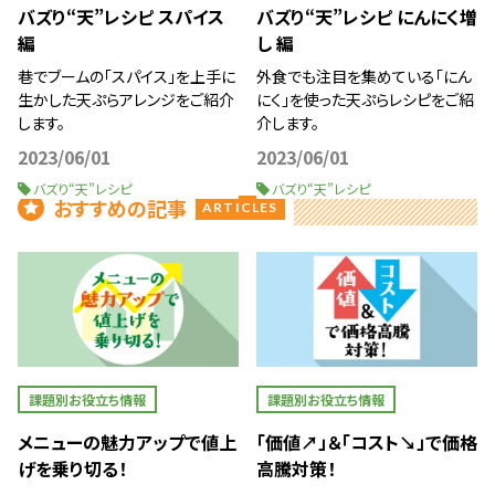
バズり“天”レシピ スパイス
バズり“天”レシピ にんにく増
編
し 編
巷でブームの「スパイス」を上手に
外食でも注目を集めている「にん
生かした天ぷらアレンジをご紹介
にく」を使った天ぷらレシピをご紹
します。
介します。
2023/06/01
2023/06/01
バズり“天”レシピ
バズり“天”レシピ
おすすめの記事
ARTICLES
課題別お役立ち情報
課題別お役立ち情報
メニューの魅力アップで値上
「価値↗」＆「コスト↘」で価格
げを乗り切る！
高騰対策！