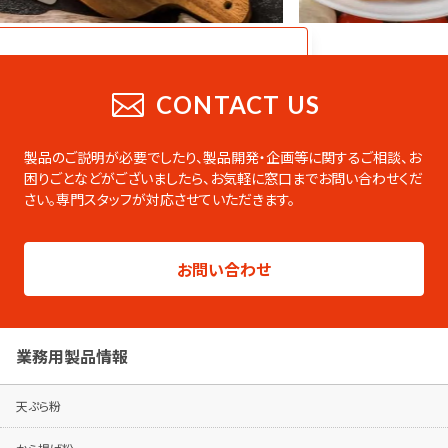
CATALOG
業務用総合カタログ
CONTACT US
業務用の製品をまとめたデジタルカタログ
です。PDFのダウンロードやページの印刷な
製品のご説明が必要でしたり、製品開発・企画等に関するご相談、お
ども可能です。
困りごとなどがございましたら、
お気軽に窓口までお問い合わせくだ
さい。専門スタッフが対応させていただきます。
総合カタログはこちらから
製品シリーズ毎のパンフレットは専用ページ
お問い合わせ
でご覧ください。
パンフレットはこちらから
業務用製品情報
天ぷら粉