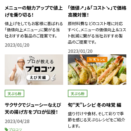
メニューの魅力アップで値上
「価値↗」＆「コスト↘」で価格
げを乗り切る！
高騰対策！
値上げをしてもお客様に喜ばれる
原材料費などのコスト増に対応
「価値向上メニュー」に繋がる当
すべく、メニューの価値向上＆コス
社おすすめ製品のご提案です。
ト削減に繋がる当社おすすめ製
品のご提案です。
2023/01/20
2023/01/20
天ぷら粉
天ぷら粉
サクサクでジューシーなえび
旬“天”レシピ 冬の味覚 編
天の揚げ方をプロが伝授！
盛り付けや食材、そして彩りで季
節を感じる天ぷらレシピをご紹介
2023/04/28
します。
プロコツ