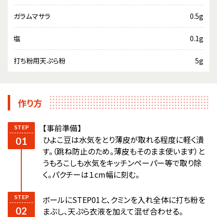
ガラムマサラ
0.5g
塩
0.1g
打ち粉用天ぷら粉
5g
作り方
【事前準備】
ひよこ豆は水気をとり薄皮が取れる程度に軽く潰
す。（跳ね防止のため。薄皮もそのまま使います）と
うもろこしも水気をキッチンペーパー等で取り除
く。パクチーは１cm幅に刻む。
ボールにSTEP01と、クミンを入れ全体に打ち粉を
まぶし、天ぷら衣液を加えて混ぜ合わせる。