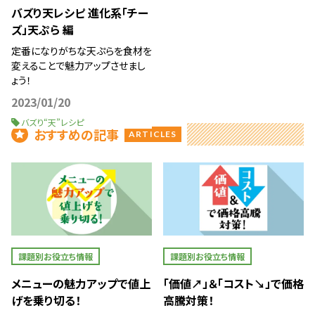
バズり天レシピ 進化系「チー
ズ」天ぷら 編
定番になりがちな天ぷらを食材を
変えることで魅力アップさせまし
ょう！
2023/01/20
バズり“天”レシピ
おすすめの記事
ARTICLES
課題別お役立ち情報
課題別お役立ち情報
メニューの魅力アップで値上
「価値↗」＆「コスト↘」で価格
げを乗り切る！
高騰対策！