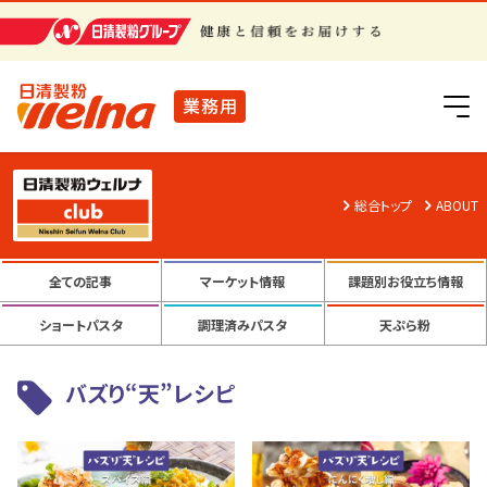
日清製粉グループ
業務用
総合トップ
ABOUT
全ての記事
マーケット情報
課題別お役立ち情報
ショートパスタ
調理済みパスタ
天ぷら粉
バズり“天”レシピ