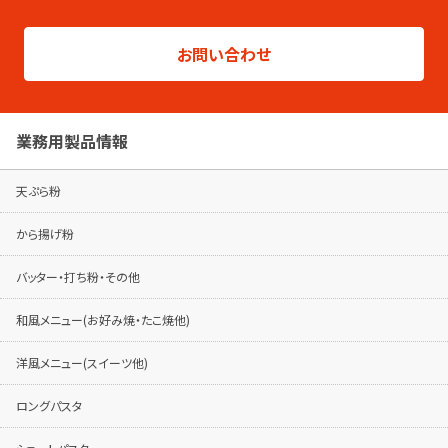
総合カタログはこちらから
製品シリーズ毎のパンフレットは専用ページ
お問い合わせ
でご覧ください。
パンフレットはこちらから
業務用製品情報
天ぷら粉
から揚げ粉
バッター・打ち粉・その他
和風メニュー(お好み焼・たこ焼他)
洋風メニュー(スイーツ他)
ロングパスタ