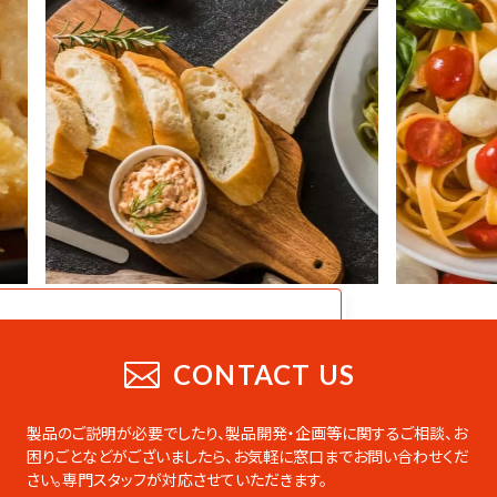
CATALOG
業務用総合カタログ
CONTACT US
業務用の製品をまとめたデジタルカタログ
です。PDFのダウンロードやページの印刷な
製品のご説明が必要でしたり、製品開発・企画等に関するご相談、お
ども可能です。
困りごとなどがございましたら、
お気軽に窓口までお問い合わせくだ
さい。専門スタッフが対応させていただきます。