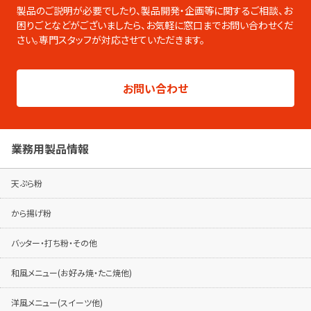
です。PDFのダウンロードやページの印刷な
製品のご説明が必要でしたり、製品開発・企画等に関するご相談、お
ども可能です。
困りごとなどがございましたら、
お気軽に窓口までお問い合わせくだ
さい。専門スタッフが対応させていただきます。
総合カタログはこちらから
製品シリーズ毎のパンフレットは専用ページ
お問い合わせ
でご覧ください。
パンフレットはこちらから
業務用製品情報
天ぷら粉
から揚げ粉
バッター・打ち粉・その他
和風メニュー(お好み焼・たこ焼他)
洋風メニュー(スイーツ他)