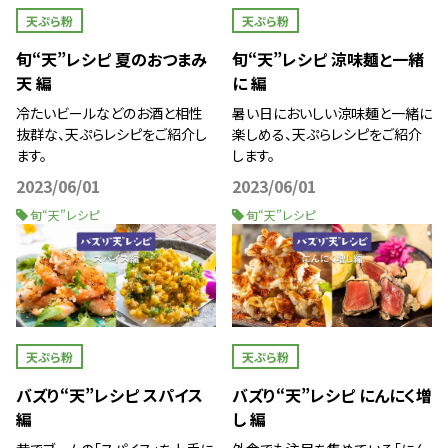
天ぷら粉
天ぷら粉
旬“天”レシピ 夏のおつまみ
旬“天”レシピ 涼味麺と一緒
天 編
に 編
冷たいビールなどのお酒と相性
暑い日においしい涼味麺と一緒に
抜群な、天ぷらレシピをご紹介し
楽しめる、天ぷらレシピをご紹介
ます。
します。
2023/06/01
2023/06/01
旬“天”レシピ
旬“天”レシピ
天ぷら粉
天ぷら粉
バズり“天”レシピ スパイス
バズり“天”レシピ にんにく増
編
し 編