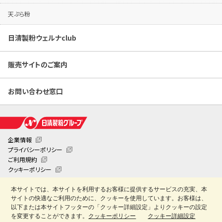
天ぷら粉
日清製粉ウェルナclub
販売サイトのご案内
お問い合わせ窓口
企業情報
プライバシーポリシー
ご利用規約
クッキーポリシー
クッキー詳細設定
本サイトでは、本サイトを利用するお客様に提供するサービスの充実、本
日清製粉業務用お役立ちサイト「創・食Club」
サイトの快適なご利用のために、クッキーを使用しています。お客様は、
Copyright © Nisshin Seifun Welna Inc. All Rights Reserved.
以下または本サイトフッターの「クッキー詳細設定」よりクッキーの設定
を変更することができます。
クッキーポリシー
クッキー詳細設定