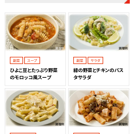
調理例
調理例
副菜
スープ
副菜
サラダ
ひよこ豆とたっぷり野菜
緑の野菜とチキンのパス
のモロッコ風スープ
タサラダ
調理例
調理例