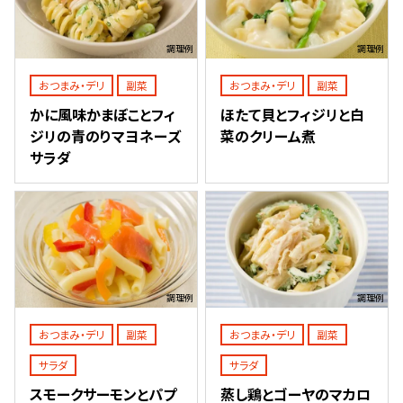
調理例
調理例
おつまみ・デリ
副菜
おつまみ・デリ
副菜
かに風味かまぼことフィ
ほたて貝とフィジリと白
ジリの青のりマヨネーズ
菜のクリーム煮
サラダ
調理例
調理例
おつまみ・デリ
副菜
おつまみ・デリ
副菜
サラダ
サラダ
スモークサーモンとパプ
蒸し鶏とゴーヤのマカロ