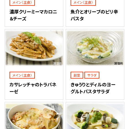
メイン（主食）
メイン（主食）
濃厚クリーミーマカロニ
魚介とオリーブのピリ辛
＆チーズ
パスタ
調理例
調理例
メイン（主食）
副菜
サラダ
カサレッチャのトラパネ
きゅうりとディルのヨー
ーゼ
グルトパスタサラダ