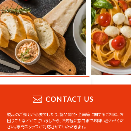
CATALOG
業務用総合カタログ
CONTACT US
業務用の製品をまとめたデジタルカタログ
です。PDFのダウンロードやページの印刷な
製品のご説明が必要でしたり、製品開発・企画等に関するご相談、お
ども可能です。
困りごとなどがございましたら、
お気軽に窓口までお問い合わせくだ
さい。専門スタッフが対応させていただきます。