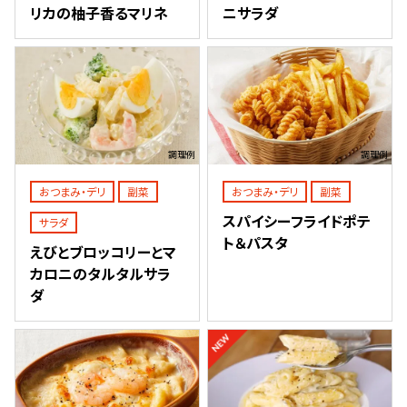
リカの柚子香るマリネ
ニサラダ
調理例
調理例
おつまみ・デリ
副菜
おつまみ・デリ
副菜
スパイシーフライドポテ
サラダ
ト＆パスタ
えびとブロッコリーとマ
カロニのタルタルサラ
ダ