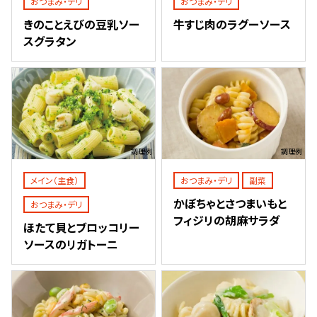
おつまみ・デリ
おつまみ・デリ
きのことえびの豆乳ソー
牛すじ肉のラグーソース
スグラタン
調理例
調理例
メイン（主食）
おつまみ・デリ
副菜
かぼちゃとさつまいもと
おつまみ・デリ
フィジリの胡麻サラダ
ほたて貝とブロッコリー
ソースのリガトーニ