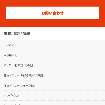
総合カタログはこちらから
製品シリーズ毎のパンフレットは専用ページ
お問い合わせ
でご覧ください。
パンフレットはこちらから
業務用製品情報
天ぷら粉
から揚げ粉
バッター・打ち粉・その他
和風メニュー(お好み焼・たこ焼他)
洋風メニュー(スイーツ他)
ロングパスタ