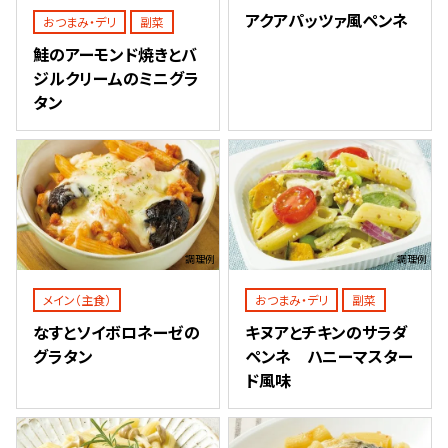
アクアパッツァ風ペンネ
おつまみ・デリ
副菜
鮭のアーモンド焼きとバ
ジルクリームのミニグラ
タン
調理例
調理例
メイン（主食）
おつまみ・デリ
副菜
なすとソイボロネーゼの
キヌアとチキンのサラダ
グラタン
ペンネ ハニーマスター
ド風味