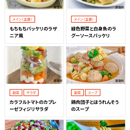
調理例
調理例
メイン（主食）
メイン（主食）
もちもちパッケリのラザ
緑色野菜と白身魚のラ
ニア風
グーソースパッケリ
調理例
調理例
副菜
サラダ
副菜
スープ
カラフルトマトのカプレ
鶏肉団子とほうれんそう
ーゼフィジリサラダ
のスープ