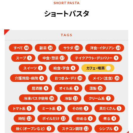
SHORT PASTA
ショートパスタ
TAGS
すべて
副菜
サラダ
洋食・イタリアン
48
20
10
18
スープ
中食・惣菜
テイクアウト・デリバリー
3
17
9
スイーツ
給食・学食
カフェ・喫茶
1
6
介護施設・病院
おつまみ・デリ
メイン（主食）
6
20
25
居酒屋
オイル系
温製
6
9
25
冷凍パスタ使用
冷製
クリーム系
36
12
7
トマト系
ミート系
その他
具だくさん
5
3
3
5
時短
ボイルだけ
炒める
煮る
12
13
6
4
焼く（オーブンなど）
スチコン調理
シンプル
7
12
4