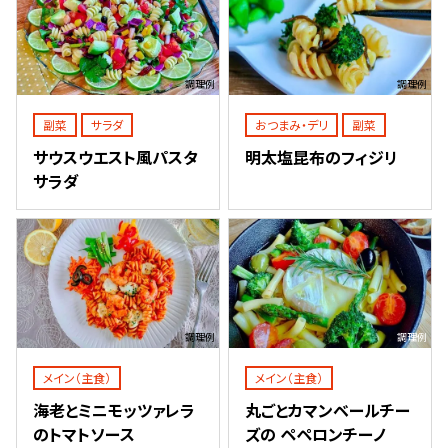
調理例
調理例
副菜
サラダ
おつまみ・デリ
副菜
サウスウエスト風パスタ
明太塩昆布のフィジリ
サラダ
調理例
調理例
メイン（主食）
メイン（主食）
海老とミニモッツァレラ
丸ごとカマンベールチー
のトマトソース
ズの ペペロンチーノ